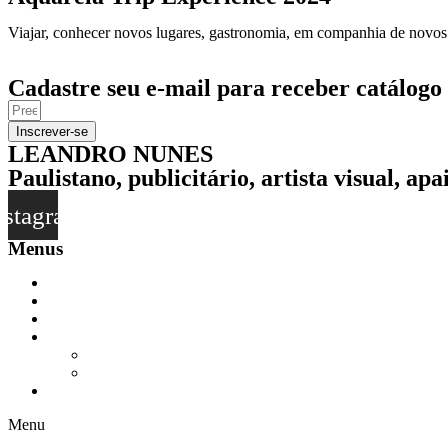
Viajar, conhecer novos lugares, gastronomia, em companhia de novos ami
SAIBA MAIS
Cadastre seu e-mail para receber catálogo 
Inscrever-se
LEANDRO NUNES
Paulistano, publicitário, artista visual, ap
nstagram
Menus
LOJA
O ARTISTA
VIAJE COMIGO
CURSOS
CURSOS – ONLINE
CURSOS – PRESENCIAL
ASSISTA
Menu