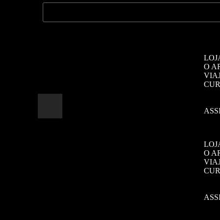
Menus
LEANDRO NUNES
Paulistano, publicitário,
LOJ
artista visual, apaixonado
O A
VIA
por viver.
CUR
ASS
LOJ
O A
VIA
CUR
ASS