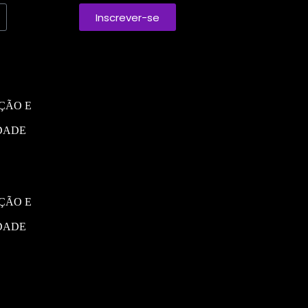
Inscrever-se
Contato
São Paulo, Brasil
+55 (11) 9.9586-4155
ÇÃO E
contato@leandronunes.net
IDADE
ÇÃO E
IDADE