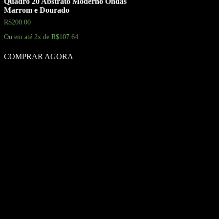
Quadro 20 Abstrato Moderno Ondas
Marrom e Dourado
R$
200.00
Ou em até 2x de
R$
107.64
COMPRAR AGORA
Cadastre seu e-mail para receber c