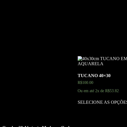
Moldura
Sem Moldura, Branca, Madeira, Preta
Tamanho
30x40cm, 40x60cm, 60x80cm
Produtos relacionados
TUCANO 40×30
R$
100.00
Ou em até 2x de
R$
53.82
SELECIONE AS OPÇÕE