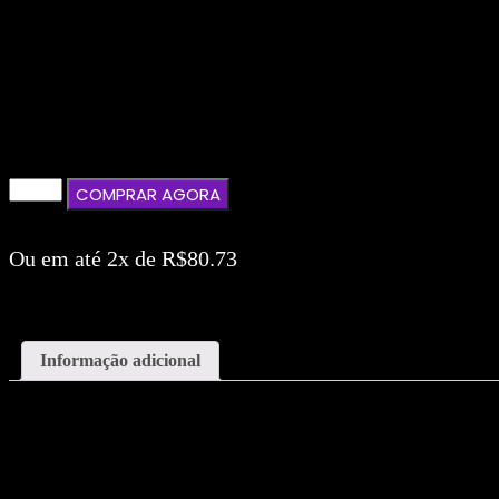
COMPRAR AGORA
Ou em até 2x de
R$
80.73
FRETE GRÁTIS EM COMPRAS A PARTIR
Informação adicional
Informação adicional
Material
Canvas (Tela), Papel Algodão