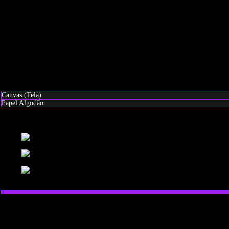
teste teste
Canvas (Tela)
Papel Algodão
Canvas (Tela)
Papel Algodão
Sem Moldura
30x40cm
40x60cm