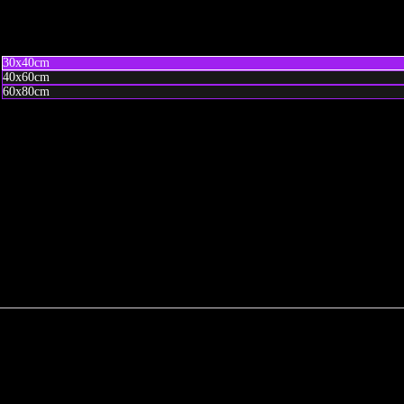
60x80cm
30x40cm
40x60cm
60x80cm
 DE R$1.000,00