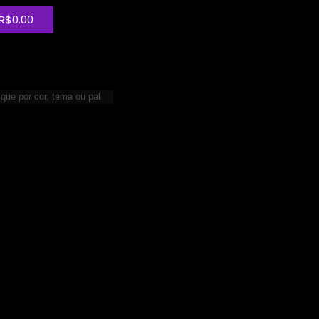
R$
0.00
tre ou cadastre-se