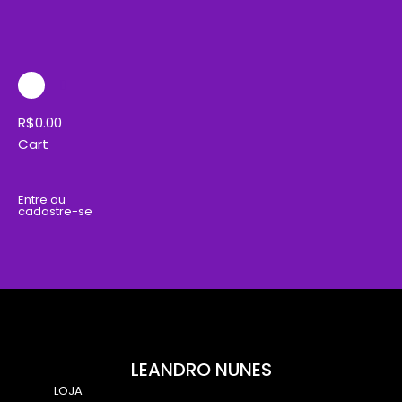
Skip
to
content
Instagram
R$
0.00
Cart
Entre ou
cadastre-se
LEANDRO NUNES
LOJA