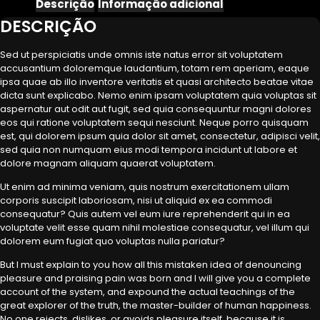
Descrição
Informação adicional
DESCRIÇÃO
Sed ut perspiciatis unde omnis iste natus error sit voluptatem
accusantium doloremque laudantium, totam rem aperiam, eaque
ipsa quae ab illo inventore veritatis et quasi architecto beatae vitae
dicta sunt explicabo. Nemo enim ipsam voluptatem quia voluptas sit
aspernatur aut odit aut fugit, sed quia consequuntur magni dolores
eos qui ratione voluptatem sequi nesciunt. Neque porro quisquam
est, qui dolorem ipsum quia dolor sit amet, consectetur, adipisci velit,
sed quia non numquam eius modi tempora incidunt ut labore et
dolore magnam aliquam quaerat voluptatem.
Ut enim ad minima veniam, quis nostrum exercitationem ullam
corporis suscipit laboriosam, nisi ut aliquid ex ea commodi
consequatur? Quis autem vel eum iure reprehenderit qui in ea
voluptate velit esse quam nihil molestiae consequatur, vel illum qui
dolorem eum fugiat quo voluptas nulla pariatur?
But I must explain to you how all this mistaken idea of denouncing
pleasure and praising pain was born and I will give you a complete
account of the system, and expound the actual teachings of the
great explorer of the truth, the master-builder of human happiness.
No one rejects, dislikes, or avoids pleasure itself, because it is