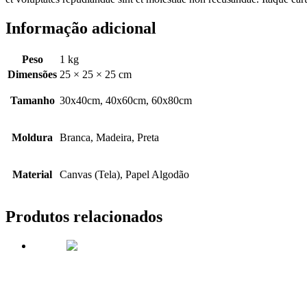
Informação adicional
Peso
1 kg
Dimensões
25 × 25 × 25 cm
Tamanho
30x40cm, 40x60cm, 60x80cm
Moldura
Branca, Madeira, Preta
Material
Canvas (Tela), Papel Algodão
Produtos relacionados
Oferta!
MODELO – NÃO DELETE
From
R$
179.00