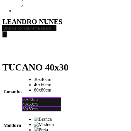
CURSOS – ONLINE
CURSOS – PRESENCIAL
ASSISTA
LEANDRO NUNES
Pesquisar
produtos
TUCANO 40x30
30x40cm
40x60cm
60x80cm
Tamanho
30x40cm
40x60cm
60x80cm
Moldura