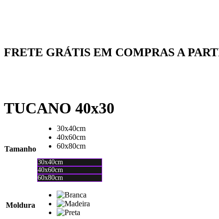
Ou em até 2x de
R$
54.36
COMPRAR AGORA
FRETE GRÁTIS EM COMPRAS A PARTIR
TUCANO 40x30
30x40cm
40x60cm
60x80cm
Tamanho
30x40cm
40x60cm
60x80cm
Moldura