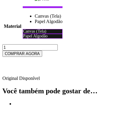
Canvas (Tela)
Papel Algodão
Material
Canvas (Tela)
Papel Algodão
Limpar
TUCANO
40x30
COMPRAR AGORA
quantidade
Ou em até 2x de
R$
53.82
Original Disponível
Você também pode gostar de…
Oferta!
Original Quadro 36 Abstrato Modern
R$
150.00
R$
101.00