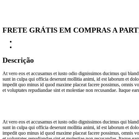
Ou em até 2x de
R$
54.36
COMPRAR AGORA
FRETE GRÁTIS EM COMPRAS A PARTIR
Descrição
Informação adicional
Descrição
At vero eos et accusamus et iusto odio dignissimos ducimus qui blandit
sunt in culpa qui officia deserunt mollitia animi, id est laborum et do
impedit quo minus id quod maxime placeat facere possimus, omnis volu
et voluptates repudiandae sint et molestiae non recusandae. Itaque earu
At vero eos et accusamus et iusto odio dignissimos ducimus qui blandit
sunt in culpa qui officia deserunt mollitia animi, id est laborum et do
impedit quo minus id quod maxime placeat facere possimus, omnis volu
et voluptates repudiandae sint et molestiae non recusandae. Itaque earu