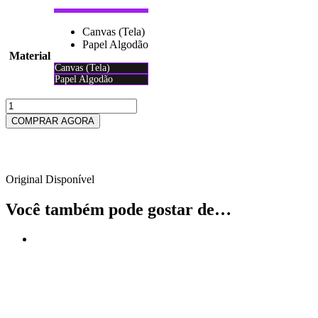
Canvas (Tela)
Papel Algodão
Material
Canvas (Tela)
Papel Algodão
Limpar
TUCANO
40x30
COMPRAR AGORA
quantidade
Ou em até 2x de
R$
53.82
Original Disponível
Você também pode gostar de…
Oferta!
Original Quadro 36 Abstrato Modern
R$
150.00
R$
101.00