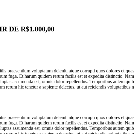
 DE R$1.000,00
iis praesentium voluptatum deleniti atque corrupti quos dolores et quas 
lorum fuga. Et harum quidem rerum facilis est et expedita distinctio. Na
ptas assumenda est, omnis dolor repellendus. Temporibus autem quibusda
m rerum hic tenetur a sapiente delectus, ut aut reiciendis voluptatibus m
iis praesentium voluptatum deleniti atque corrupti quos dolores et quas 
lorum fuga. Et harum quidem rerum facilis est et expedita distinctio. Na
ptas assumenda est, omnis dolor repellendus. Temporibus autem quibusda
m rerum hic tenetur a sapiente delectus, ut aut reiciendis voluptatibus m