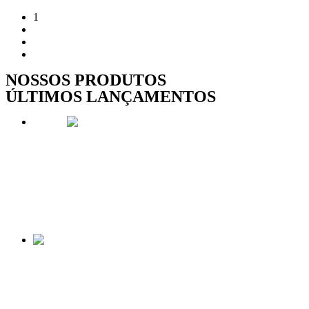
1
2
3
→
NOSSOS PRODUTOS
ÚLTIMOS LANÇAMENTOS
Oferta!
MODELO – NÃO DELETE
From
R$
179.00
A partir de 2x de
R$
96.34
SELECIONE AS OPÇÕES
TUCANO 40×30
R$
100.00