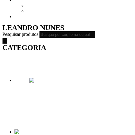
CURSOS
CURSOS – ONLINE
CURSOS – PRESENCIAL
ASSISTA
LEANDRO NUNES
Pesquisar produtos
CATEGORIA
PINTURAS
FOTOGRAFIAS
PINTURAS
FOTOGRAFIAS
Oferta!
MODELO – NÃO DELETE
From
R$
179.00
A partir de 2x de
R$
96.34
SELECIONE AS OPÇÕES